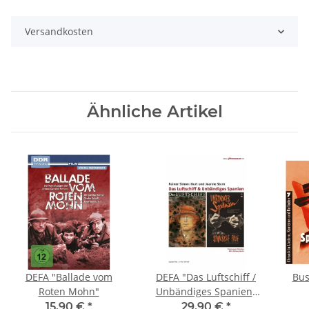
Versandkosten
Ähnliche Artikel
DEFA "Ballade vom
DEFA "Das Luftschiff /
Bus
Roten Mohn"
Unbändiges Spanien"
[DVD]
15,90 €
*
29,90 €
*