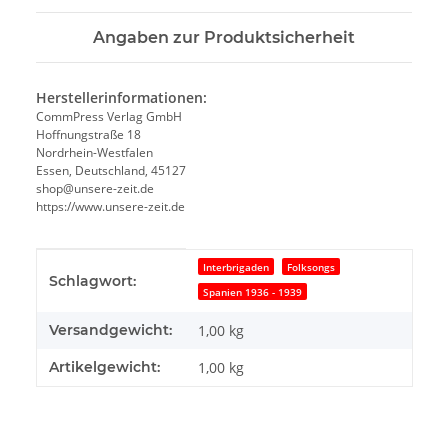
Angaben zur Produktsicherheit
Herstellerinformationen:
CommPress Verlag GmbH
Hoffnungstraße 18
Nordrhein-Westfalen
Essen, Deutschland, 45127
shop@unsere-zeit.de
https://www.unsere-zeit.de
Produkteigenschaft
Wert
Interbrigaden
Folksongs
Schlagwort:
Spanien 1936 - 1939
Versandgewicht:
1,00 kg
Artikelgewicht:
1,00
kg