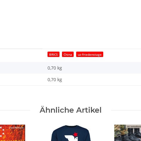
BRICS
China
uz-friedenstage
0,70 kg
0,70
kg
Ähnliche Artikel