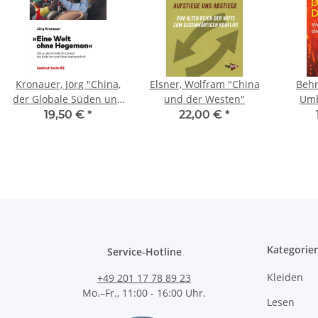
Kronauer, Jörg "China,
Elsner, Wolfram "China
Behr
der Globale Süden und
und der Westen"
Umb
das Ende der
19,50 €
*
22,00 €
*
westlichen
Vorherrschaft"
Kategorie
Service-Hotline
Kleiden
+49 201 17 78 89 23
Mo.–Fr., 11:00 - 16:00 Uhr.
Lesen