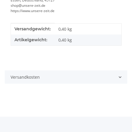
Essen, Deutschland, 45127
shop@unsere-zeit.de
https://www.unsere-zeit.de
Produkteigenschaft
Wert
Versandgewicht:
0,40 kg
Artikelgewicht:
0,40
kg
Versandkosten