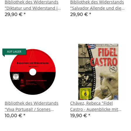
Bibliothek des Widerstands
Bibliothek des Widerstands
"Diktatur und Widerstand in
"Salvador Allende und die
Chile"
Unidad Popular"
29,90 €
*
29,90 €
*
AUF LAGER
Bibliothek des Widerstands
Chávez, Rebeca "Fidel
"Viva Portugal! / Scenes
Castro - Augenblicke mit
from the Class Struggle"
Fidel"
10,00 €
*
19,90 €
*
[DVD]