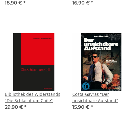
before Hanita" [DVD]
18,90 €
*
16,90 €
*
Bibliothek des Widerstands
Costa-Gavras "Der
"Die Schlacht um Chile"
unsichtbare Aufstand"
29,90 €
*
15,90 €
*