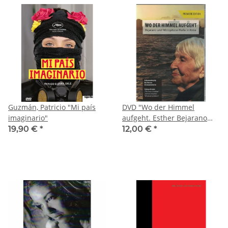
Guzmán, Patricio "Mi país
DVD "Wo der Himmel
imaginario"
aufgeht. Esther Bejarano
auf Ku_a"
19,90 €
*
12,00 €
*