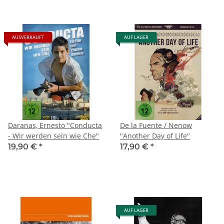
AUSVERKAUFT
AUF LAGER
Daranas, Ernesto "Conducta
De la Fuente / Nenow
- Wir werden sein wie Che"
"Another Day of Life"
19,90 €
*
17,90 €
*
AUF LAGER