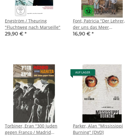
Engström / Theuring
Font, Patricia "Der Lehrer,
"Fluchtweg nach Marseille"
der uns das Meer
versprach"
29,90 €
*
16,90 €
*
AUF LAGER
Torbiner, Eran "300 Juden
Parker, Alan "Mississippi
gegen Franco / Madrid
Burning" [DVD]