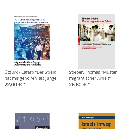
Öztürk / Cafaro "Der Streik
Stieber, Thomas "Muster
hat mir geholfen, als junger
migrantischer Arbeit"
Mensch Kraft aufzubauen"
22,00 €
*
26,80 €
*