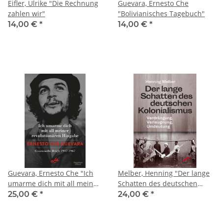
Eifler, Ulrike "Die Rechnung
Guevara, Ernesto Che
zahlen wir"
"Bolivianisches Tagebuch"
14,00 €
*
14,00 €
*
Guevara, Ernesto Che "Ich
Melber, Henning "Der lange
umarme dich mit all meiner
Schatten des deutschen
revolutionären Hingabe"
Kolonialismus"
25,00 €
*
24,00 €
*
[Gesammelte Briefe 1947-
1967]